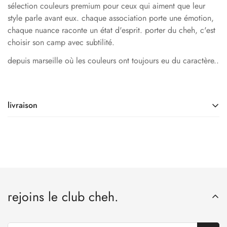
sélection couleurs premium pour ceux qui aiment que leur
style parle avant eux. chaque association porte une émotion,
chaque nuance raconte un état d'esprit. porter du cheh, c'est
choisir son camp avec subtilité.
depuis marseille où les couleurs ont toujours eu du caractère..
livraison
confectionné sur commande pour éviter le gaspillage.
tous nos produits sont réalisés à la demande lors de ta
commande. c'est notre engagement pour une mode plus
authentique, même si ça demande quelques jours de
patience.
rejoins le club cheh.
ton "cheh." n'en sera que plus spécial – et ton karma n'en
sera que plus léger. 🌿