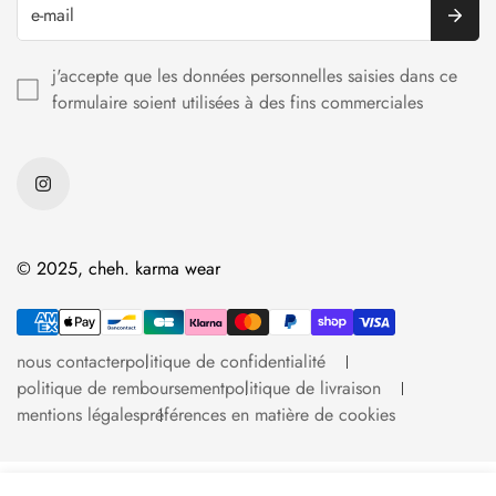
les délais :
fabrication : 1 à 3 jours à réception de ta commande
j'accepte que les données personnelles saisies dans ce
livraison : 6 à 10 jours ouvrés pour que ça arrive chez toi
formulaire soient utilisées à des fins commerciales
designé à marseille, confectionné avec conscience.
© 2025, cheh. karma wear
nous contacter
politique de confidentialité
politique de remboursement
politique de livraison
mentions légales
préférences en matière de cookies