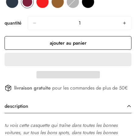
bleu
variante
bourgogne
variante
rouge
variante
caramel
variante
charbon
variante
noir
variante
nuit
épuisée
épuisée
épuisée
épuisée
épuisée
épuisée
ou
ou
ou
ou
ou
ou
quantité
indisponible
indisponible
indisponible
indisponible
indisponible
indisponible
ajouter au panier
livraison gratuite
pour les commandes de plus de 50€
description
tu vois cette casquette qui traîne dans toutes les bonnes
voitures, sur tous les bons spots, dans toutes les bonnes